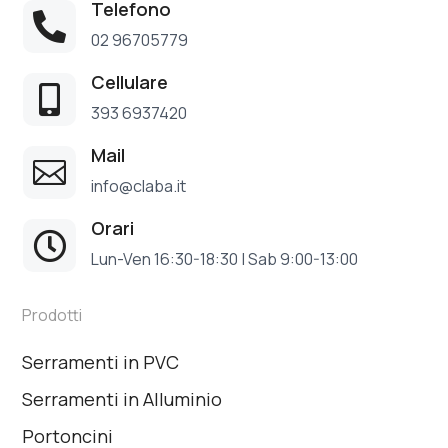
Telefono

02 96705779
Cellulare

393 6937420
Mail

info@claba.it
Orari

Lun-Ven 16:30-18:30 | Sab 9:00-13:00
Prodotti
Serramenti in PVC
Serramenti in Alluminio
Portoncini