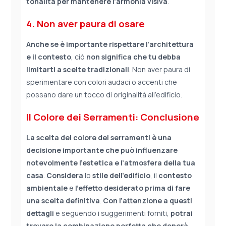
tonalità per mantenere l’armonia visiva
.
4. Non aver paura di osare
Anche se è importante rispettare l’architettura
e il contesto
, ciò
non significa che tu debba
limitarti a scelte tradizionali
. Non aver paura di
sperimentare con colori audaci o accenti che
possano dare un tocco di originalità all’edificio.
Il Colore dei Serramenti: Conclusione
La scelta del colore dei serramenti è una
decisione importante che può influenzare
notevolmente l’estetica e l’atmosfera della tua
casa
.
Considera
lo
stile dell’edificio
, il
contesto
ambientale
e
l’effetto desiderato prima di fare
una scelta definitiva
.
Con l’attenzione a questi
dettagli
e seguendo i suggerimenti forniti,
potrai
trovare la combinazione perfetta che donerà