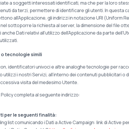
te a soggetti interessati identificati, ma che per la loro ste
ti da terzi, permettere di identificare gli utenti. In questa categ
ettono all’Applicazione, gli indirizzi in notazione URI (Uniform R
to nel sottoporre la richiesta al server, la dimensione del file ot
nche Dati relativi all’utilizzo dell’Applicazione da parte dell’Ut
tilizzati.
 o tecnologie simili
 identificatori univoci e altre analoghe tecnologie per racco
o utilizzi i nostri Servizi, all’interno dei contenuti pubblicitari
 successiva visita del medesimo Utente.
 Policy completa al seguente indirizzo:
i per le seguenti finalità:
ing list comunicando i Dati a Active Campaign: link di Active per