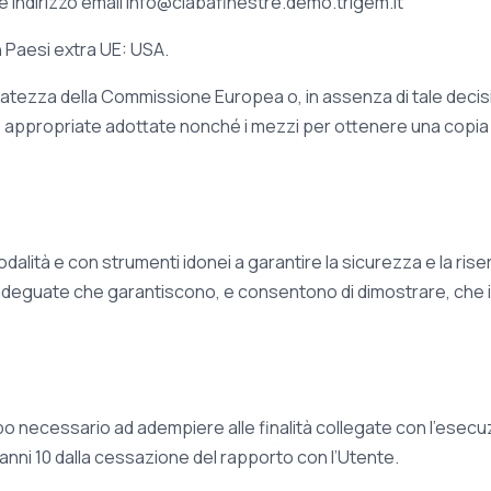
te indirizzo email info@clabafinestre.demo.trigem.it
n Paesi extra UE: USA.
uatezza della Commissione Europea o, in assenza di tale decisi
e appropriate adottate nonché i mezzi per ottenere una copia di
lità e con strumenti idonei a garantire la sicurezza e la riser
adeguate che garantiscono, e consentono di dimostrare, che i
tempo necessario ad adempiere alle finalità collegate con l’esecuz
 anni 10 dalla cessazione del rapporto con l’Utente.