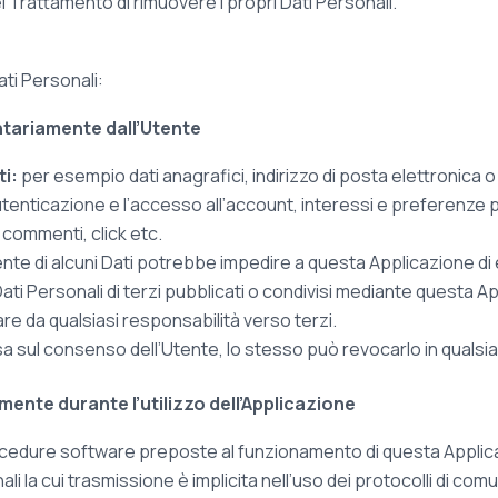
l Trattamento di rimuovere i propri Dati Personali.
ati Personali:
ontariamente dall’Utente
ti:
per esempio dati anagrafici, indirizzo di posta elettronica o
autenticazione e l’accesso all’account, interessi e preferenze pe
 commenti, click etc.
nte di alcuni Dati potrebbe impedire a questa Applicazione di e
ti Personali di terzi pubblicati o condivisi mediante questa Appl
lare da qualsiasi responsabilità verso terzi.
asa sul consenso dell’Utente, lo stesso può revocarlo in quals
mente durante l’utilizzo dell’Applicazione
procedure software preposte al funzionamento di questa Applic
li la cui trasmissione è implicita nell’uso dei protocolli di comu