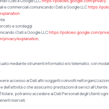
ando i Dati a Google LLC
https://policies.google.com/privacy
;
ali e commerciali comunicando i Dati a Google LLC
https://pol
explanation
nte
mercato e sondaggi
nicando i Dati a Google LLC
https://policies.google.com/priv
/privacy/explanation
;
ettuato mediante strumenti informatici e/o telematici, con moda
.
o avere accesso ai Dati altri soggetti coinvolti nell’organizzaz
 dell’attività o che assicurino prestazioni di servizi all’Utent
itolare, potranno accedere ai Dati Personali degli Utenti ogni
erli riservati.