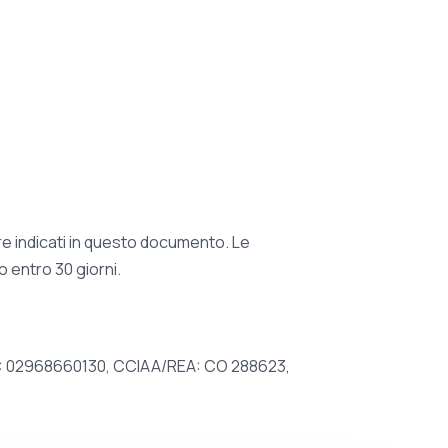
lare indicati in questo documento. Le
o entro 30 giorni.
A/ CF: 02968660130, CCIAA/REA: CO 288623,