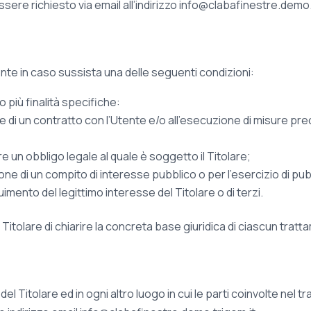
sere richiesto via email all’indirizzo info@clabafinestre.demo.
’Utente in caso sussista una delle seguenti condizioni:
 più finalità specifiche:
 di un contratto con l’Utente e/o all’esecuzione di misure prec
 un obbligo legale al quale è soggetto il Titolare;
e di un compito di interesse pubblico o per l’esercizio di pubblic
imento del legittimo interesse del Titolare o di terzi.
itolare di chiarire la concreta base giuridica di ciascun tratt
del Titolare ed in ogni altro luogo in cui le parti coinvolte nel t