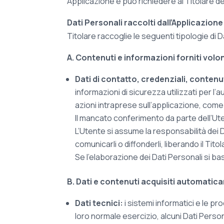
Applicazione e può richiedere al Titolare de
Dati Personali raccolti dall’Applicazione
Titolare raccoglie le seguenti tipologie di D
A. Contenuti e informazioni forniti vol
Dati di contatto, credenziali, contenu
informazioni di sicurezza utilizzati per l’
azioni intraprese sull’applicazione, come
Il mancato conferimento da parte dell’Ute
L’Utente si assume la responsabilità dei Da
comunicarli o diffonderli, liberando il Tito
Se l’elaborazione dei Dati Personali si b
B. Dati e contenuti acquisiti automatica
Dati tecnici:
i sistemi informatici e le 
loro normale esercizio, alcuni Dati Persona