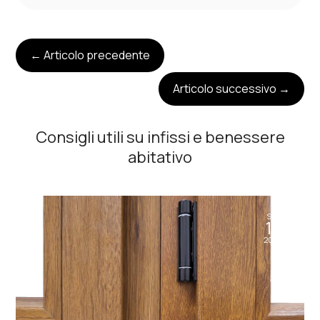
←
Articolo precedente
Articolo successivo
→
Consigli utili su infissi e benessere
abitativo
Set
11
2024