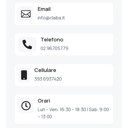
Email

info@claba.it
Telefono

02 96705779
Cellulare

393 6937420
Orari

Lun – Ven: 16:30 – 18:30 | Sab: 9:00
– 13:00