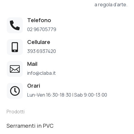
a regola d’arte.
Telefono

02 96705779
Cellulare

393 6937420
Mail

info@claba.it
Orari

Lun-Ven 16:30-18:30 | Sab 9:00-13:00
Prodotti
Serramenti in PVC