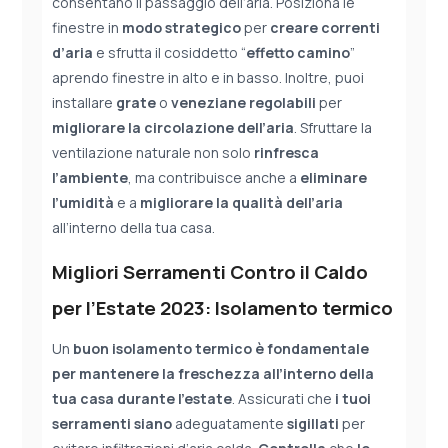
consentano il passaggio dell’aria. Posiziona le
finestre in
modo strategico
per
creare correnti
d’aria
e sfrutta il cosiddetto “
effetto camino
”
aprendo finestre in alto e in basso. Inoltre, puoi
installare
grate
o
veneziane
regolabili
per
migliorare la circolazione dell’aria
. Sfruttare la
ventilazione naturale non solo
rinfresca
l’ambiente
, ma contribuisce anche a
eliminare
l’umidità
e a
migliorare la qualità dell’aria
all’interno della tua casa.
Migliori Serramenti Contro il Caldo
per l’Estate 2023: Isolamento termico
Un
buon isolamento termico è fondamentale
per mantenere la freschezza all’interno della
tua casa durante l’estate
. Assicurati che
i tuoi
serramenti
siano
adeguatamente
sigillati
per