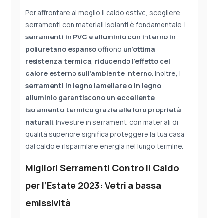
Per affrontare al meglio il caldo estivo, scegliere
serramenti con materiali isolanti è fondamentale. I
serramenti in PVC e alluminio
con interno in
poliuretano espanso
offrono
un’ottima
resistenza
termica
,
riducendo l’effetto del
calore esterno sull’ambiente interno
. Inoltre, i
serramenti in legno lamellare o in legno
alluminio
garantiscono un eccellente
isolamento termico
grazie
alle loro proprietà
naturali
. Investire in serramenti con materiali di
qualità superiore significa proteggere la tua casa
dal caldo e risparmiare energia nel lungo termine.
Migliori Serramenti Contro il Caldo
per l’Estate 2023: Vetri a bassa
emissività