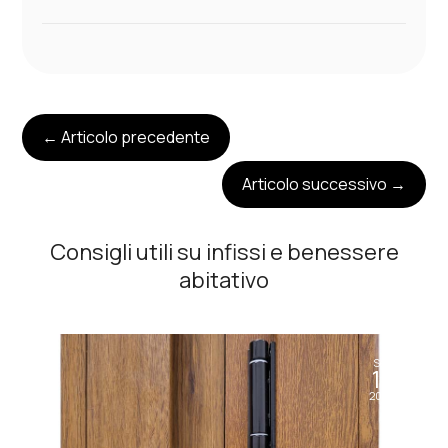
←
Articolo precedente
Articolo successivo
→
Consigli utili su infissi e benessere
abitativo
Set
11
2024