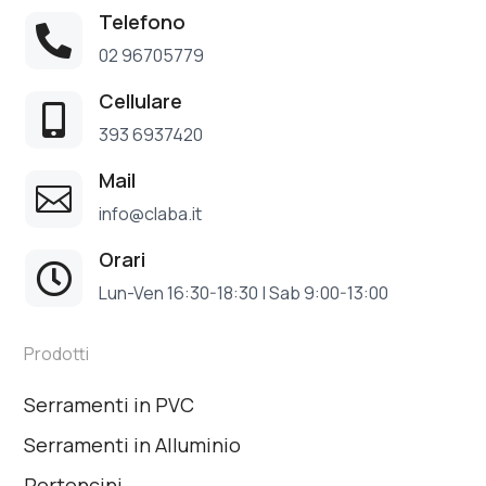
Telefono

02 96705779
Cellulare

393 6937420
Mail

info@claba.it
Orari

Lun-Ven 16:30-18:30 | Sab 9:00-13:00
Prodotti
Serramenti in PVC
Serramenti in Alluminio
Portoncini