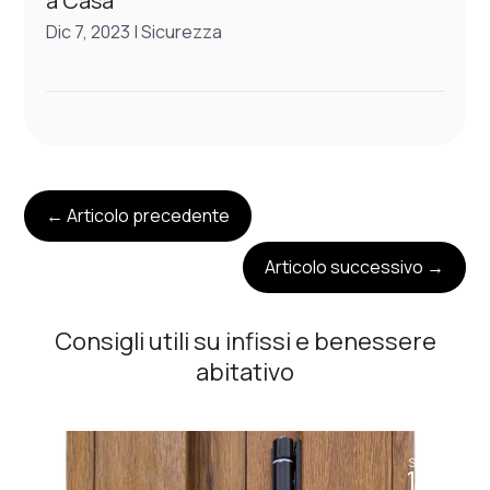
a Casa
Dic 7, 2023
|
Sicurezza
←
Articolo precedente
Articolo successivo
→
Consigli utili su infissi e benessere
abitativo
Set
11