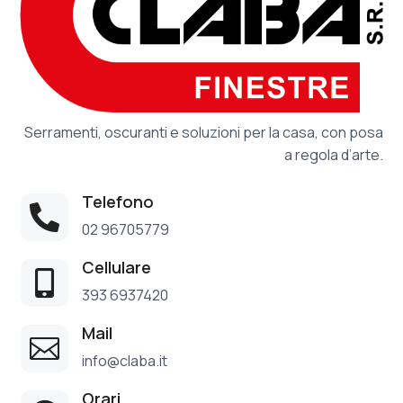
Serramenti, oscuranti e soluzioni per la casa, con posa
a regola d’arte.
Telefono

02 96705779
Cellulare

393 6937420
Mail

info@claba.it
Orari