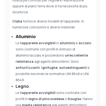
risulta più comodo per regolare l’illuminazione
oppure al piano terra dove si ha necessità di più
sicurezza.
Claba
fornisce diversi modelli di tapparelle, in
numerose colorazioni e diversi materiali:
Alluminio
:
Le
tapparelle avvolgibili
in
alluminio
e
acciaio
sono costruite con profili in estruso di
alluminio/acciaio e possiedono
un’eccellente
resistenza
agli agenti atmosferici. Sono
antiurtizzanti
,
ignifughe
,
autoestinguenti
e
prodotte secondo le normative UNI 8648 e UNI
8649.
Legno
:
Le
tapparelle avvolgibili
sono costruite con
profili in
legno di pino svedese
o
Douglas
. Hanno
una
media resistenza
agli agenti atmosferici,